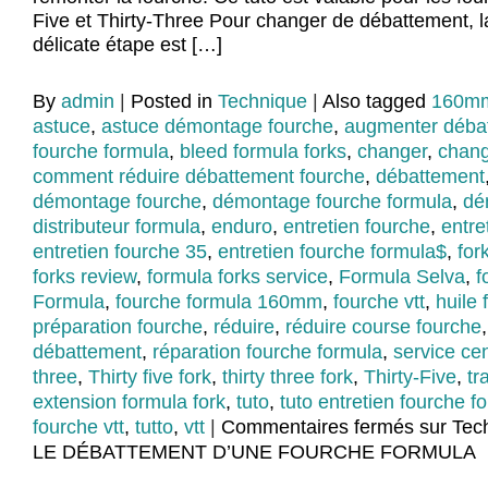
Five et Thirty-Three Pour changer de débattement, l
délicate étape est […]
By
admin
|
Posted in
Technique
|
Also tagged
160m
astuce
,
astuce démontage fourche
,
augmenter déba
fourche formula
,
bleed formula forks
,
changer
,
chang
comment réduire débattement fourche
,
débattement
démontage fourche
,
démontage fourche formula
,
dé
distributeur formula
,
enduro
,
entretien fourche
,
entre
entretien fourche 35
,
entretien fourche formula$
,
for
forks review
,
formula forks service
,
Formula Selva
,
f
Formula
,
fourche formula 160mm
,
fourche vtt
,
huile 
préparation fourche
,
réduire
,
réduire course fourche
débattement
,
réparation fourche formula
,
service ce
three
,
Thirty five fork
,
thirty three fork
,
Thirty-Five
,
tr
extension formula fork
,
tuto
,
tuto entretien fourche f
fourche vtt
,
tutto
,
vtt
|
Commentaires fermés
sur Tec
LE DÉBATTEMENT D’UNE FOURCHE FORMULA