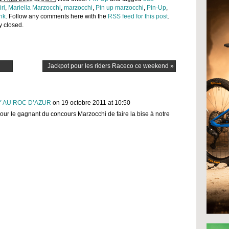
rl
,
Mariella Marzocchi
,
marzocchi
,
Pin up marzocchi
,
Pin-Up
,
nk
. Follow any comments here with the
RSS feed for this post
.
y closed.
Jackpot pour les riders Raceco ce weekend
»
Y AU ROC D’AZUR
on 19 octobre 2011 at 10:50
our le gagnant du concours Marzocchi de faire la bise à notre