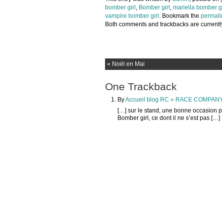
bomber girl
,
Bomber girl
,
mariella bomber gi
vampire bomber girl
. Bookmark the
permali
Both comments and trackbacks are currentl
«
Noël en Mai
One
Trackback
By
Accueil blog RC » RACE COMPAN
[…] sur le stand, une bonne occasion p
Bomber girl, ce dont il ne s’est pas […]