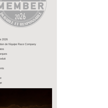
e 2026
tion de l’équipe Race Company
tos
rques
oduit
nts
ue
ge