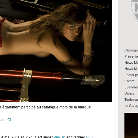
Catalogu
Présenta
News Ma
News Ma
Focus pr
Comm’
Evéneme
Divers
Techniq
Le Gara
e a également participé au catalogue moto de la marque
site
ICI
14 mai 2011 at 6:57
, filed under
Pin-Up
and tagged
888