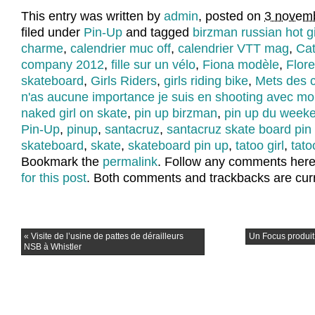
This entry was written by
admin
, posted on
3 novemb
filed under
Pin-Up
and tagged
birzman russian hot gi
charme
,
calendrier muc off
,
calendrier VTT mag
,
Cat
company 2012
,
fille sur un vélo
,
Fiona modèle
,
Flor
skateboard
,
Girls Riders
,
girls riding bike
,
Mets des 
n'as aucune importance je suis en shooting avec m
naked girl on skate
,
pin up birzman
,
pin up du week
Pin-Up
,
pinup
,
santacruz
,
santacruz skate board pin
skateboard
,
skate
,
skateboard pin up
,
tatoo girl
,
tato
Bookmark the
permalink
. Follow any comments here
for this post
. Both comments and trackbacks are curr
«
Visite de l’usine de pattes de dérailleurs
Un Focus produit
NSB à Whistler