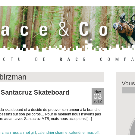
 birzman
Vous
 Santacruz Skateboard
Nov
03
2012
 du skateboard et a décidé de prouver son amour à la branche
 dessins sur son joli corps… Pour le moment nous n’avons pas
faire autant avec Santacruz MTB, mais nous acceptons […]
irzman russian hot girl
,
calendrier charme
,
calendrier muc off
,