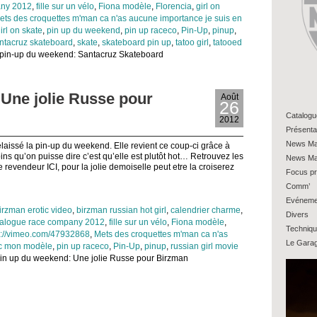
any 2012
,
fille sur un vélo
,
Fiona modèle
,
Florencia
,
girl on
ets des croquettes m'man ca n'as aucune importance je suis en
irl on skate
,
pin up du weekend
,
pin up raceco
,
Pin-Up
,
pinup
,
ntacruz skateboard
,
skate
,
skateboard pin up
,
tatoo girl
,
tatooed
 pin-up du weekend: Santacruz Skateboard
 Une jolie Russe pour
Août
26
Catalogu
2012
Présenta
News Ma
laissé la pin-up du weekend. Elle revient ce coup-ci grâce à
ins qu’on puisse dire c’est qu’elle est plutôt hot… Retrouvez les
News Ma
re revendeur ICI, pour la jolie demoiselle peut etre la croiserez
Focus pr
Comm’
Evéneme
irzman erotic video
,
birzman russian hot girl
,
calendrier charme
,
Divers
alogue race company 2012
,
fille sur un vélo
,
Fiona modèle
,
Techniq
p://vimeo.com/47932868
,
Mets des croquettes m'man ca n'as
Le Gara
ec mon modèle
,
pin up raceco
,
Pin-Up
,
pinup
,
russian girl movie
in up du weekend: Une jolie Russe pour Birzman