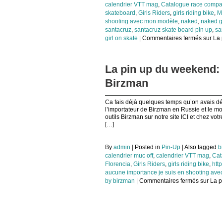
calendrier VTT mag
,
Catalogue race comp
skateboard
,
Girls Riders
,
girls riding bike
,
M
shooting avec mon modèle
,
naked
,
naked g
santacruz
,
santacruz skate board pin up
,
sa
girl on skate
|
Commentaires fermés
sur La
La pin up du weekend:
Birzman
Ca fais déjà quelques temps qu’on avais dé
l’importateur de Birzman en Russie et le mo
outils Birzman sur notre site ICI et chez vot
[…]
By
admin
|
Posted in
Pin-Up
|
Also tagged
b
calendrier muc off
,
calendrier VTT mag
,
Cat
Florencia
,
Girls Riders
,
girls riding bike
,
htt
aucune importance je suis en shooting av
by birzman
|
Commentaires fermés
sur La p