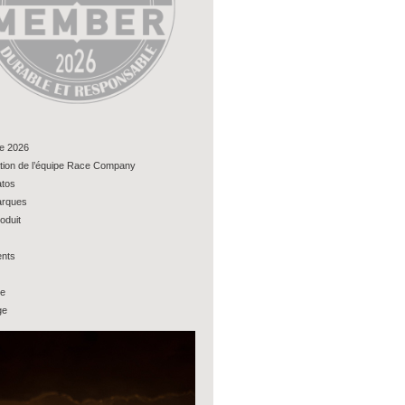
e 2026
tion de l’équipe Race Company
tos
rques
oduit
nts
ue
ge