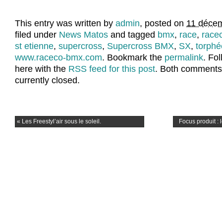
This entry was written by
admin
, posted on
11 décem
filed under
News Matos
and tagged
bmx
,
race
,
race
st etienne
,
supercross
,
Supercross BMX
,
SX
,
torphé
www.raceco-bmx.com
. Bookmark the
permalink
. Fo
here with the
RSS feed for this post
. Both comments
currently closed.
«
Les Freestyl’air sous le soleil.
Focus produit :