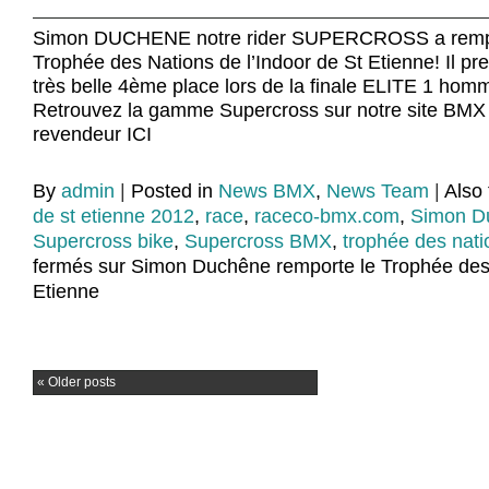
Simon DUCHENE notre rider SUPERCROSS a rempo
Trophée des Nations de l’Indoor de St Etienne! Il p
très belle 4ème place lors de la finale ELITE 1 ho
Retrouvez la gamme Supercross sur notre site BMX 
revendeur ICI
By
admin
|
Posted in
News BMX
,
News Team
|
Also
de st etienne 2012
,
race
,
raceco-bmx.com
,
Simon D
Supercross bike
,
Supercross BMX
,
trophée des nati
fermés
sur Simon Duchêne remporte le Trophée des 
Etienne
«
Older posts