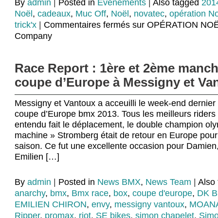
By
admin
|
Posted in
Evénements
|
Also tagged
201
Noël
,
cadeaux
,
Muc Off
,
Noël
,
novatec
,
opération N
trick'x
|
Commentaires fermés
sur OPÉRATION NOËL
Company
Race Report : 1ère et 2ème manch
coupe d’Europe à Messigny et Va
Messigny et Vantoux a acceuilli le week-end dernier 
coupe d’Europe bmx 2013. Tous les meilleurs riders
entendu fait le déplacement, le double champion oly
machine » Stromberg était de retour en Europe pour 
saison. Ce fut une excellente occasion pour Damie
Emilien […]
By
admin
|
Posted in
News BMX
,
News Team
|
Also
anarchy
,
bmx
,
Bmx race
,
box
,
coupe d'europe
,
DK B
EMILIEN CHIRON
,
envy
,
messigny vantoux
,
MOANA
Ripper
,
promax
,
riot
,
SE bikes
,
simon chapelet
,
Sim