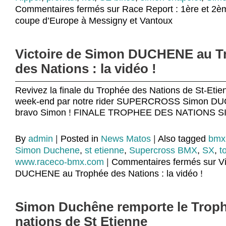
Commentaires fermés
sur Race Report : 1ère et 2è
coupe d’Europe à Messigny et Vantoux
Victoire de Simon DUCHENE au T
des Nations : la vidéo !
Revivez la finale du Trophée des Nations de St-Eti
week-end par notre rider SUPERCROSS Simon D
bravo Simon ! FINALE TROPHEE DES NATIONS
By
admin
|
Posted in
News Matos
|
Also tagged
bmx
Simon Duchene
,
st etienne
,
Supercross BMX
,
SX
,
t
www.raceco-bmx.com
|
Commentaires fermés
sur V
DUCHENE au Trophée des Nations : la vidéo !
Simon Duchêne remporte le Trop
nations de St Etienne