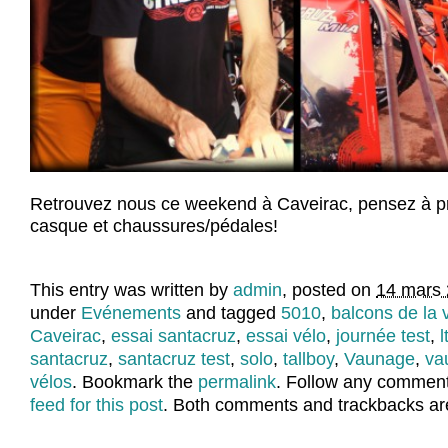
Retrouvez nous ce weekend à Caveirac, pensez à pr
casque et chaussures/pédales!
This entry was written by
admin
, posted on
14 mars 
under
Evénements
and tagged
5010
,
balcons de la
Caveirac
,
essai santacruz
,
essai vélo
,
journée test
,
l
santacruz
,
santacruz test
,
solo
,
tallboy
,
Vaunage
,
va
vélos
. Bookmark the
permalink
. Follow any comment
feed for this post
. Both comments and trackbacks are