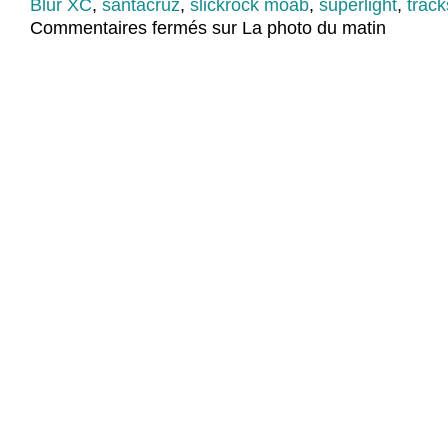
Blur XC
,
santacruz
,
slickrock moab
,
superlight
,
track
Commentaires fermés
sur La photo du matin