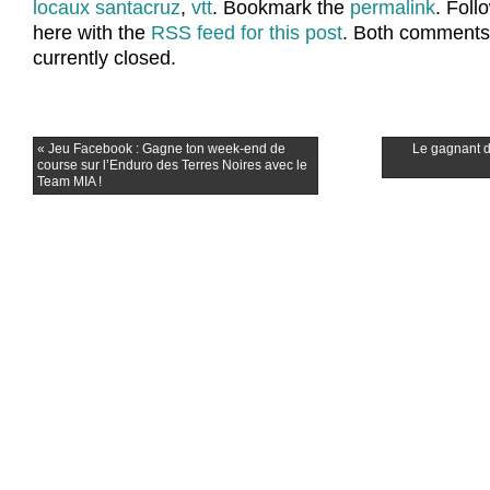
locaux santacruz
,
vtt
. Bookmark the
permalink
. Fol
here with the
RSS feed for this post
. Both comments
currently closed.
«
Jeu Facebook : Gagne ton week-end de
Le gagnant d
course sur l’Enduro des Terres Noires avec le
Team MIA !