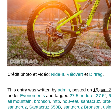
Crédit photo et vidéo:
Ride-It
,
Vélovert
et
Dirtrag
.
This entry was written by
admin
, posted on
15 avril 
under
Evénements
and tagged
27.5 enduro
,
27.5"
,
6
all mountain
,
bronson
,
mtb
,
nouveau santacruz
,
pro
santacruz
,
Santacruz 650B
,
santacruz Bronson
,
usi