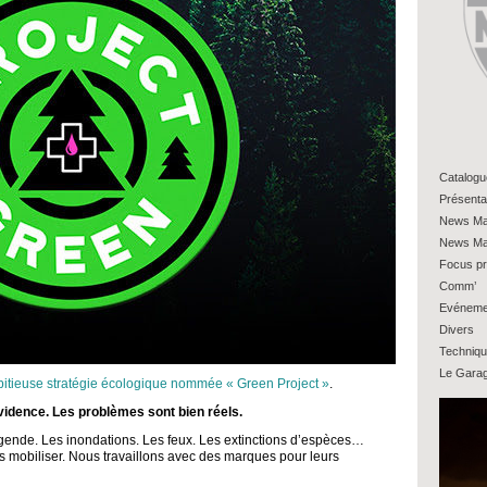
Catalogu
Présenta
News Ma
News Ma
Focus pr
Comm’
Evéneme
Divers
Techniq
Le Gara
itieuse stratégie écologique nommée « Green Project »
.
’évidence. Les problèmes sont bien réels.
gende. Les inondations. Les feux. Les extinctions d’espèces…
 mobiliser. Nous travaillons avec des marques pour leurs