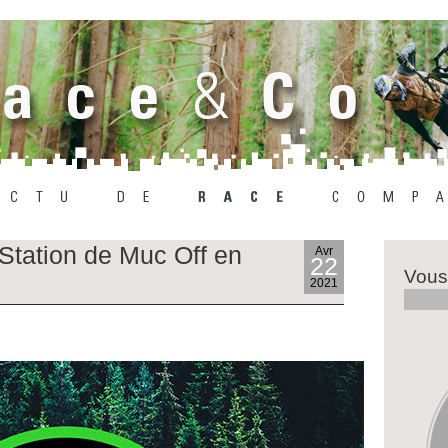
Station de Muc Off en
Avr
22
Vous
2021