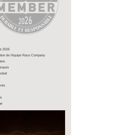
e 2026
tion de l’équipe Race Company
tos
rques
oduit
nts
ue
ge