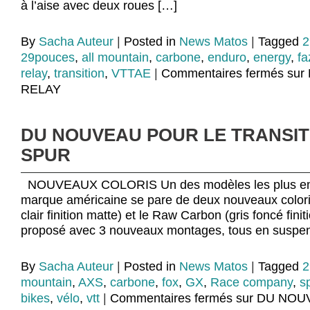
à l’aise avec deux roues […]
By
Sacha Auteur
|
Posted in
News Matos
|
Tagged
2
29pouces
,
all mountain
,
carbone
,
enduro
,
energy
,
fa
relay
,
transition
,
VTTAE
|
Commentaires fermés
sur
RELAY
DU NOUVEAU POUR LE TRANSIT
SPUR
NOUVEAUX COLORIS Un des modèles les plus emb
marque américaine se pare de deux nouveaux coloris
clair finition matte) et le Raw Carbon (gris foncé finit
proposé avec 3 nouveaux montages, tous en suspe
By
Sacha Auteur
|
Posted in
News Matos
|
Tagged
2
mountain
,
AXS
,
carbone
,
fox
,
GX
,
Race company
,
s
bikes
,
vélo
,
vtt
|
Commentaires fermés
sur DU NOU