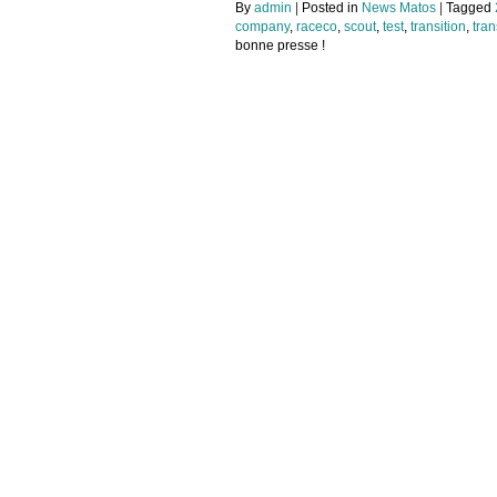
By
admin
|
Posted in
News Matos
|
Tagged
company
,
raceco
,
scout
,
test
,
transition
,
tran
bonne presse !