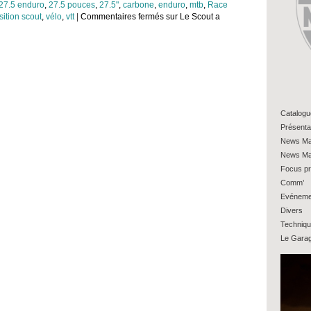
27.5 enduro
,
27.5 pouces
,
27.5"
,
carbone
,
enduro
,
mtb
,
Race
sition scout
,
vélo
,
vtt
|
Commentaires fermés
sur Le Scout a
Catalogu
Présenta
News Ma
News Ma
Focus pr
Comm’
Evéneme
Divers
Techniq
Le Gara