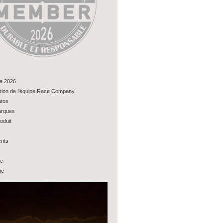
e 2026
tion de l’équipe Race Company
tos
rques
oduit
nts
ue
ge