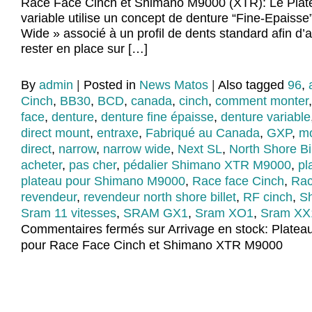
Race Face Cinch et Shimano M9000 (XTR): Le Plat
variable utilise un concept de denture “Fine-Epaisse
Wide » associé à un profil de dents standard afin d’a
rester en place sur […]
By
admin
|
Posted in
News Matos
|
Also tagged
96
,
Cinch
,
BB30
,
BCD
,
canada
,
cinch
,
comment monter
face
,
denture
,
denture fine épaisse
,
denture variable
direct mount
,
entraxe
,
Fabriqué au Canada
,
GXP
,
m
direct
,
narrow
,
narrow wide
,
Next SL
,
North Shore Bil
acheter
,
pas cher
,
pédalier Shimano XTR M9000
,
pl
plateau pour Shimano M9000
,
Race face Cinch
,
Rac
revendeur
,
revendeur north shore billet
,
RF cinch
,
S
Sram 11 vitesses
,
SRAM GX1
,
Sram XO1
,
Sram XX
Commentaires fermés
sur Arrivage en stock: Plate
pour Race Face Cinch et Shimano XTR M9000