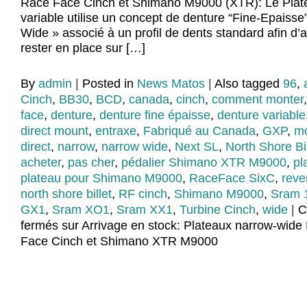
Race Face Cinch et Shimano M9000 (XTR): Le Plat
variable utilise un concept de denture “Fine-Epaisse
Wide » associé à un profil de dents standard afin d’a
rester en place sur […]
By
admin
|
Posted in
News Matos
|
Also tagged
96
,
Cinch
,
BB30
,
BCD
,
canada
,
cinch
,
comment monter
face
,
denture
,
denture fine épaisse
,
denture variable
direct mount
,
entraxe
,
Fabriqué au Canada
,
GXP
,
m
direct
,
narrow
,
narrow wide
,
Next SL
,
North Shore Bil
acheter
,
pas cher
,
pédalier Shimano XTR M9000
,
pl
plateau pour Shimano M9000
,
RaceFace SixC
,
reve
north shore billet
,
RF cinch
,
Shimano M9000
,
Sram 1
GX1
,
Sram XO1
,
Sram XX1
,
Turbine Cinch
,
wide
|
C
fermés
sur Arrivage en stock: Plateaux narrow-wid
Face Cinch et Shimano XTR M9000