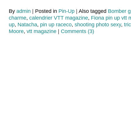
By
admin
|
Posted in
Pin-Up
|
Also tagged
Bomber gi
charme
,
calendrier VTT magazine
,
Fiona pin up vtt
up
,
Natacha
,
pin up raceco
,
shooting photo sexy
,
tri
Moore
,
vtt magazine
|
Comments (3)