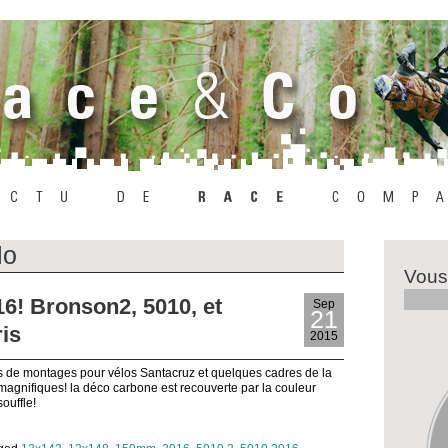
lo
Vous
6! Bronson2, 5010, et
Sep
21
is
2015
ts de montages pour vélos Santacruz et quelques cadres de la
nifiques! la déco carbone est recouverte par la couleur
ouffle!