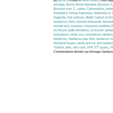
By
admin
|
Posted in
News Matos
|
Also ta
arrivage
,
Boost
,
Boost standard
,
Bronson 2
Bronson rose
,
C
,
cadre
,
Calimoutcho
,
carb
Emerald & Yellow
,
Kalimotxo
,
Kalimotxo & Y
magenta
,
mat carbone
,
Matte Carbon & Gre
santacruz
,
Next
,
niomad emeraude
,
Nomad
nomad vert
,
nouveau
,
nouveaux modèles 
ou trouver patte dérailleur
,
ou trouver santa
revendeurs santa cruz
,
revendeurs santacr
santacruz
,
Santacruz pas cher
,
santacruz ro
standard moyeu
,
stock
,
test roc
,
test santac
Turbine
,
vélo
,
vélo rose
,
VPP
,
VTT jaune
,
VT
Commentaires fermés
sur Arrivage Santacr