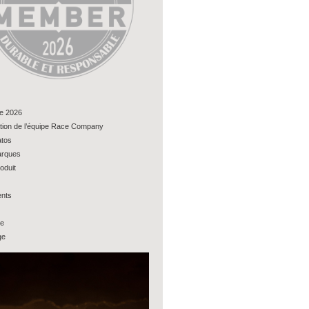
e 2026
tion de l’équipe Race Company
tos
rques
oduit
nts
ue
ge