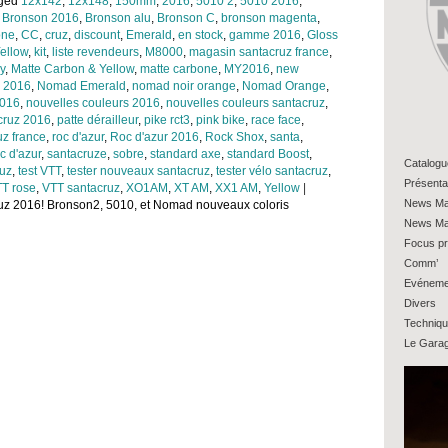
gged
12x142
,
12x148
,
150mm
,
2016
,
5010 2
,
5010 2016
,
,
Bronson 2016
,
Bronson alu
,
Bronson C
,
bronson magenta
,
one
,
CC
,
cruz
,
discount
,
Emerald
,
en stock
,
gamme 2016
,
Gloss
ellow
,
kit
,
liste revendeurs
,
M8000
,
magasin santacruz france
,
y
,
Matte Carbon & Yellow
,
matte carbone
,
MY2016
,
new
 2016
,
Nomad Emerald
,
nomad noir orange
,
Nomad Orange
,
2016
,
nouvelles couleurs 2016
,
nouvelles couleurs santacruz
,
cruz 2016
,
patte dérailleur
,
pike rct3
,
pink bike
,
race face
,
uz france
,
roc d'azur
,
Roc d'azur 2016
,
Rock Shox
,
santa
,
c d'azur
,
santacruze
,
sobre
,
standard axe
,
standard Boost
,
Catalogu
ruz
,
test VTT
,
tester nouveaux santacruz
,
tester vélo santacruz
,
Présenta
T rose
,
VTT santacruz
,
XO1AM
,
XT AM
,
XX1 AM
,
Yellow
|
News Ma
uz 2016! Bronson2, 5010, et Nomad nouveaux coloris
News Ma
Focus pr
Comm’
Evéneme
Divers
Techniq
Le Gara