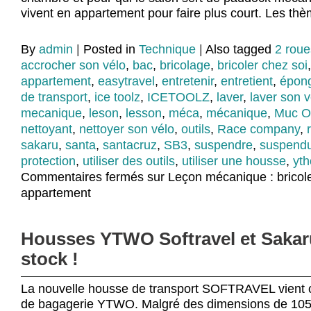
vivent en appartement pour faire plus court. Les th
By
admin
|
Posted in
Technique
|
Also tagged
2 roue
accrocher son vélo
,
bac
,
bricolage
,
bricoler chez soi
appartement
,
easytravel
,
entretenir
,
entretient
,
épon
de transport
,
ice toolz
,
ICETOOLZ
,
laver
,
laver son v
mecanique
,
leson
,
lesson
,
méca
,
mécanique
,
Muc O
nettoyant
,
nettoyer son vélo
,
outils
,
Race company
,
sakaru
,
santa
,
santacruz
,
SB3
,
suspendre
,
suspend
protection
,
utiliser des outils
,
utiliser une housse
,
yt
Commentaires fermés
sur Leçon mécanique : bricol
appartement
Housses YTWO Softravel et Sakar
stock !
La nouvelle housse de transport SOFTRAVEL vient
de bagagerie YTWO. Malgré des dimensions de 105 