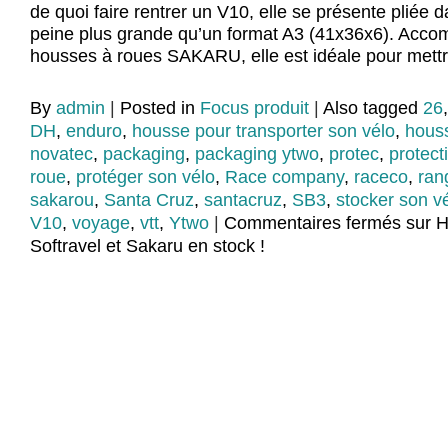
de quoi faire rentrer un V10, elle se présente pliée 
peine plus grande qu’un format A3 (41x36x6). Acc
housses à roues SAKARU, elle est idéale pour mett
By
admin
|
Posted in
Focus produit
|
Also tagged
26
DH
,
enduro
,
housse pour transporter son vélo
,
hous
novatec
,
packaging
,
packaging ytwo
,
protec
,
protect
roue
,
protéger son vélo
,
Race company
,
raceco
,
ran
sakarou
,
Santa Cruz
,
santacruz
,
SB3
,
stocker son v
V10
,
voyage
,
vtt
,
Ytwo
|
Commentaires fermés
sur 
Softravel et Sakaru en stock !