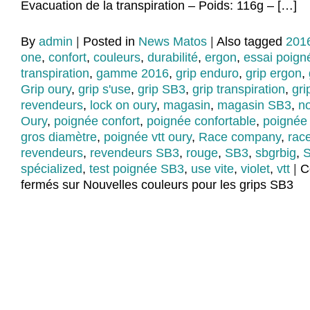
Evacuation de la transpiration – Poids: 116g – […]
By
admin
|
Posted in
News Matos
|
Also tagged
201
one
,
confort
,
couleurs
,
durabilité
,
ergon
,
essai poigné
transpiration
,
gamme 2016
,
grip enduro
,
grip ergon
,
Grip oury
,
grip s'use
,
grip SB3
,
grip transpiration
,
gri
revendeurs
,
lock on oury
,
magasin
,
magasin SB3
,
n
Oury
,
poignée confort
,
poignée confortable
,
poignée
gros diamètre
,
poignée vtt oury
,
Race company
,
rac
revendeurs
,
revendeurs SB3
,
rouge
,
SB3
,
sbgrbig
,
spécialized
,
test poignée SB3
,
use vite
,
violet
,
vtt
|
C
fermés
sur Nouvelles couleurs pour les grips SB3