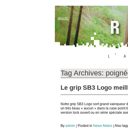
Blog RC
Tag Archives:
poign
Le grip SB3 Logo meil
Notre grip SB3 Logo sort grand vainqueur du
un très beau « aucun » dans la case point fa
version lock ouvert ou en série spéciale ave
By
admin
|
Posted in
News Matos
|
Also ta