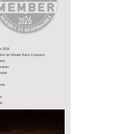
e 2026
tion de l’équipe Race Company
tos
rques
oduit
nts
ue
ge