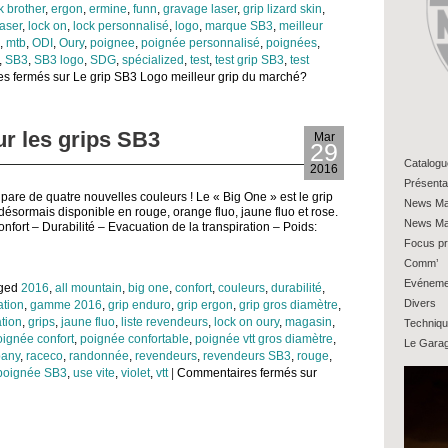
k brother
,
ergon
,
ermine
,
funn
,
gravage laser
,
grip lizard skin
,
laser
,
lock on
,
lock personnalisé
,
logo
,
marque SB3
,
meilleur
,
mtb
,
ODI
,
Oury
,
poignee
,
poignée personnalisé
,
poignées
,
,
SB3
,
SB3 logo
,
SDG
,
spécialized
,
test
,
test grip SB3
,
test
s fermés
sur Le grip SB3 Logo meilleur grip du marché?
r les grips SB3
Mar
29
Catalogu
2016
Présenta
 pare de quatre nouvelles couleurs ! Le « Big One » est le grip
News Ma
 désormais disponible en rouge, orange fluo, jaune fluo et rose.
News Ma
ort – Durabilité – Evacuation de la transpiration – Poids:
Focus pr
Comm’
Evéneme
gged
2016
,
all mountain
,
big one
,
confort
,
couleurs
,
durabilité
,
Divers
ation
,
gamme 2016
,
grip enduro
,
grip ergon
,
grip gros diamètre
,
ation
,
grips
,
jaune fluo
,
liste revendeurs
,
lock on oury
,
magasin
,
Techniq
oignée confort
,
poignée confortable
,
poignée vtt gros diamètre
,
Le Gara
any
,
raceco
,
randonnée
,
revendeurs
,
revendeurs SB3
,
rouge
,
 poignée SB3
,
use vite
,
violet
,
vtt
|
Commentaires fermés
sur