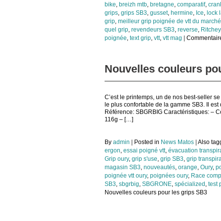
bike
,
breizh mtb
,
bretagne
,
comparatif
,
cran
grips
,
grips SB3
,
gusset
,
hermine
,
Ice
,
lock 
grip
,
meilleur grip poignée de vtt du marché
quel grip
,
revendeurs SB3
,
reverse
,
Ritchey
poignée
,
text grip
,
vtt
,
vtt mag
|
Commentaire
Nouvelles couleurs pou
C’est le printemps, un de nos best-seller se
le plus confortable de la gamme SB3. Il est
Référence: SBGRBIG Caractéristiques: – Conf
116g – […]
By
admin
|
Posted in
News Matos
|
Also ta
ergon
,
essai poigné vtt
,
évacuation transpir
Grip oury
,
grip s'use
,
grip SB3
,
grip transpir
magasin SB3
,
nouveautés
,
orange
,
Oury
,
p
poignée vtt oury
,
poignées oury
,
Race comp
SB3
,
sbgrbig
,
SBGRONE
,
spécialized
,
test
Nouvelles couleurs pour les grips SB3