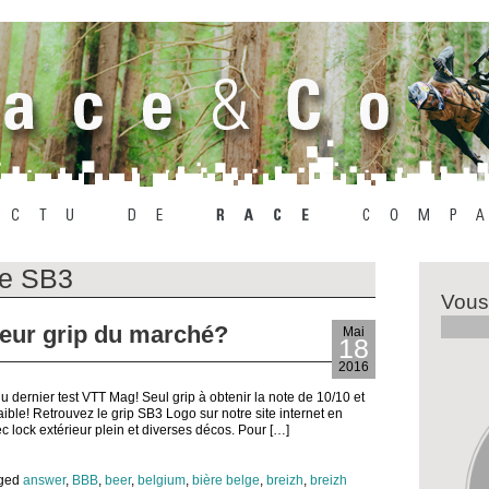
ée SB3
Vous
leur grip du marché?
Mai
18
2016
 dernier test VTT Mag! Seul grip à obtenir la note de 10/10 et
ible! Retrouvez le grip SB3 Logo sur notre site internet en
c lock extérieur plein et diverses décos. Pour […]
gged
answer
,
BBB
,
beer
,
belgium
,
bière belge
,
breizh
,
breizh