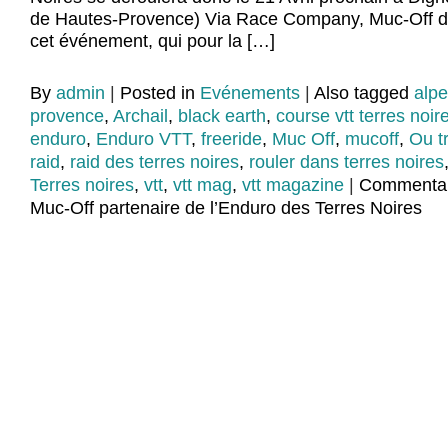
de Hautes-Provence) Via Race Company, Muc-Off de
cet événement, qui pour la […]
By
admin
|
Posted in
Evénements
|
Also tagged
alpe
provence
,
Archail
,
black earth
,
course vtt terres noir
enduro
,
Enduro VTT
,
freeride
,
Muc Off
,
mucoff
,
Ou t
raid
,
raid des terres noires
,
rouler dans terres noires
Terres noires
,
vtt
,
vtt mag
,
vtt magazine
|
Commentai
Muc-Off partenaire de l’Enduro des Terres Noires