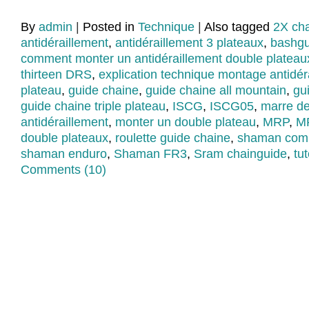
By
admin
|
Posted in
Technique
|
Also tagged
2X ch
antidéraillement
,
antidéraillement 3 plateaux
,
bashg
comment monter un antidéraillement double plateau
thirteen DRS
,
explication technique montage antidér
plateau
,
guide chaine
,
guide chaine all mountain
,
gu
guide chaine triple plateau
,
ISCG
,
ISCG05
,
marre de 
antidéraillement
,
monter un double plateau
,
MRP
,
M
double plateaux
,
roulette guide chaine
,
shaman com
shaman enduro
,
Shaman FR3
,
Sram chainguide
,
tu
Comments (10)