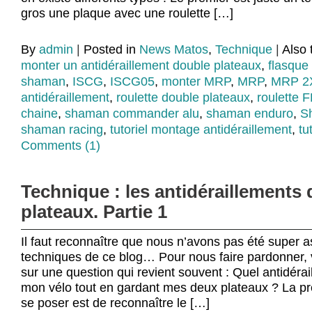
gros une plaque avec une roulette […]
By
admin
|
Posted in
News Matos
,
Technique
|
Also
monter un antidéraillement double plateaux
,
flasqu
shaman
,
ISCG
,
ISCG05
,
monter MRP
,
MRP
,
MRP 2
antidéraillement
,
roulette double plateaux
,
roulette 
chaine
,
shaman commander alu
,
shaman enduro
,
S
shaman racing
,
tutoriel montage antidéraillement
,
tu
Comments (1)
Technique : les antidéraillements
plateaux. Partie 1
Il faut reconnaître que nous n’avons pas été super as
techniques de ce blog… Pour nous faire pardonner, vo
sur une question qui revient souvent : Quel antidéra
mon vélo tout en gardant mes deux plateaux ? La pr
se poser est de reconnaître le […]