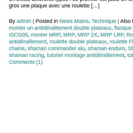
gros une plaque avec une roulette […]
By
admin
|
Posted in
News Matos
,
Technique
|
Also
monter un antidéraillement double plateaux
,
flasqu
ISCG05
,
monter MRP
,
MRP
,
MRP 2X
,
MRP LRP
,
Ro
antidéraillement
,
roulette double plateaux
,
roulette 
chaine
,
shaman commander alu
,
shaman enduro
,
S
shaman racing
,
tutoriel montage antidéraillement
,
tu
Comments (1)