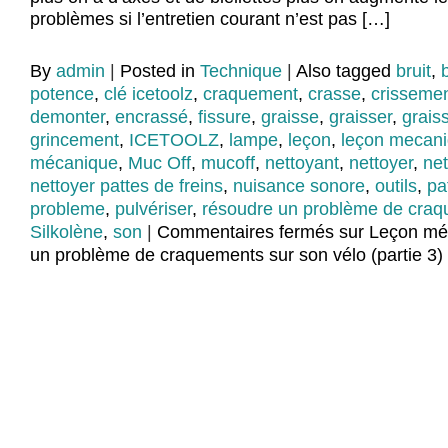
problèmes si l’entretien courant n’est pas […]
By
admin
|
Posted in
Technique
|
Also tagged
bruit
,
potence
,
clé icetoolz
,
craquement
,
crasse
,
crisseme
demonter
,
encrassé
,
fissure
,
graisse
,
graisser
,
grais
grincement
,
ICETOOLZ
,
lampe
,
leçon
,
leçon mecan
mécanique
,
Muc Off
,
mucoff
,
nettoyant
,
nettoyer
,
net
nettoyer pattes de freins
,
nuisance sonore
,
outils
,
pa
probleme
,
pulvériser
,
résoudre un problème de cra
Silkolène
,
son
|
Commentaires fermés
sur Leçon mé
un problème de craquements sur son vélo (partie 3)