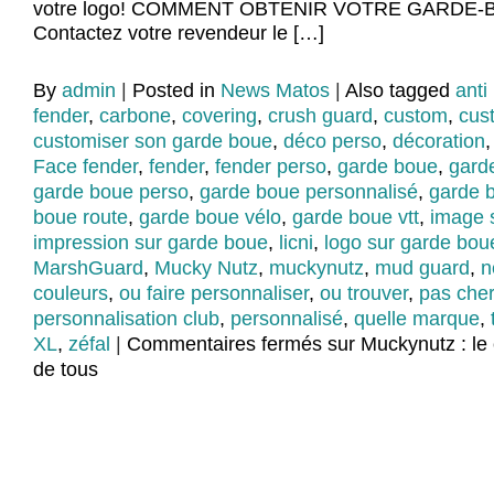
votre logo! COMMENT OBTENIR VOTRE GARDE-B
Contactez votre revendeur le […]
By
admin
|
Posted in
News Matos
|
Also tagged
anti
fender
,
carbone
,
covering
,
crush guard
,
custom
,
cus
customiser son garde boue
,
déco perso
,
décoration
Face fender
,
fender
,
fender perso
,
garde boue
,
gard
garde boue perso
,
garde boue personnalisé
,
garde b
boue route
,
garde boue vélo
,
garde boue vtt
,
image 
impression sur garde boue
,
licni
,
logo sur garde bou
MarshGuard
,
Mucky Nutz
,
muckynutz
,
mud guard
,
n
couleurs
,
ou faire personnaliser
,
ou trouver
,
pas cher
personnalisation club
,
personnalisé
,
quelle marque
,
XL
,
zéfal
|
Commentaires fermés
sur Muckynutz : le 
de tous