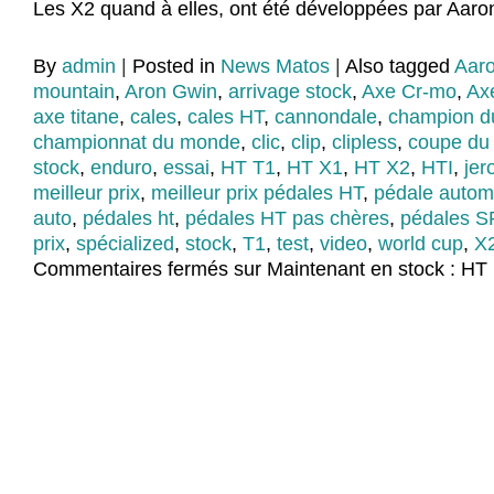
Les X2 quand à elles, ont été développées par Aaro
By
admin
|
Posted in
News Matos
|
Also tagged
Aar
mountain
,
Aron Gwin
,
arrivage stock
,
Axe Cr-mo
,
Ax
axe titane
,
cales
,
cales HT
,
cannondale
,
champion d
championnat du monde
,
clic
,
clip
,
clipless
,
coupe du
stock
,
enduro
,
essai
,
HT T1
,
HT X1
,
HT X2
,
HTI
,
jer
meilleur prix
,
meilleur prix pédales HT
,
pédale autom
auto
,
pédales ht
,
pédales HT pas chères
,
pédales 
prix
,
spécialized
,
stock
,
T1
,
test
,
video
,
world cup
,
X
Commentaires fermés
sur Maintenant en stock : HT