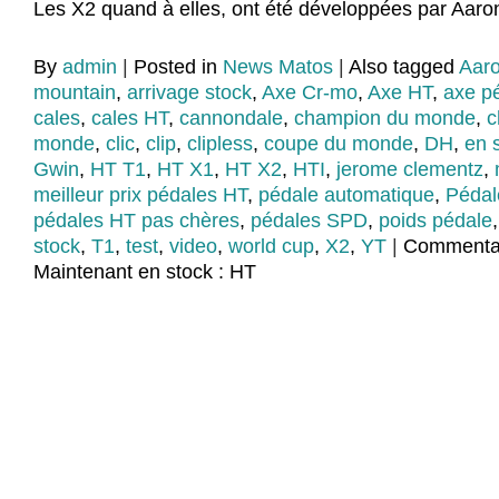
Les X2 quand à elles, ont été développées par Aaro
By
admin
|
Posted in
News Matos
|
Also tagged
Aar
mountain
,
arrivage stock
,
Axe Cr-mo
,
Axe HT
,
axe p
cales
,
cales HT
,
cannondale
,
champion du monde
,
c
monde
,
clic
,
clip
,
clipless
,
coupe du monde
,
DH
,
en 
Gwin
,
HT T1
,
HT X1
,
HT X2
,
HTI
,
jerome clementz
,
meilleur prix pédales HT
,
pédale automatique
,
Pédal
pédales HT pas chères
,
pédales SPD
,
poids pédale
stock
,
T1
,
test
,
video
,
world cup
,
X2
,
YT
|
Commentai
Maintenant en stock : HT