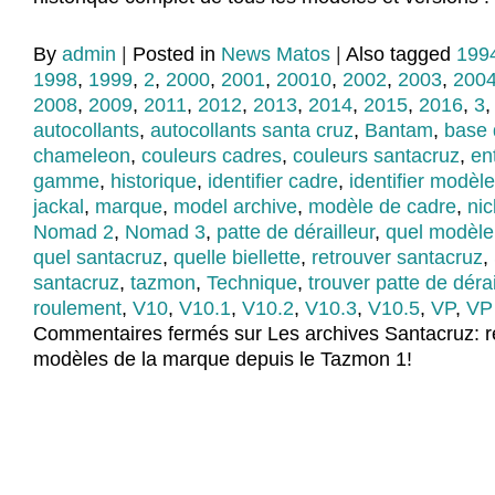
By
admin
|
Posted in
News Matos
|
Also tagged
199
1998
,
1999
,
2
,
2000
,
2001
,
20010
,
2002
,
2003
,
200
2008
,
2009
,
2011
,
2012
,
2013
,
2014
,
2015
,
2016
,
3
autocollants
,
autocollants santa cruz
,
Bantam
,
base
chameleon
,
couleurs cadres
,
couleurs santacruz
,
en
gamme
,
historique
,
identifier cadre
,
identifier modèle
jackal
,
marque
,
model archive
,
modèle de cadre
,
nic
Nomad 2
,
Nomad 3
,
patte de dérailleur
,
quel modèle
quel santacruz
,
quelle biellette
,
retrouver santacruz
,
santacruz
,
tazmon
,
Technique
,
trouver patte de dérai
roulement
,
V10
,
V10.1
,
V10.2
,
V10.3
,
V10.5
,
VP
,
VP 
Commentaires fermés
sur Les archives Santacruz: r
modèles de la marque depuis le Tazmon 1!