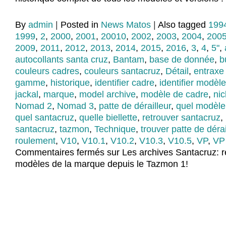
By
admin
|
Posted in
News Matos
|
Also tagged
199
1999
,
2
,
2000
,
2001
,
20010
,
2002
,
2003
,
2004
,
200
2009
,
2011
,
2012
,
2013
,
2014
,
2015
,
2016
,
3
,
4
,
5"
,
autocollants santa cruz
,
Bantam
,
base de donnée
,
b
couleurs cadres
,
couleurs santacruz
,
Détail
,
entraxe
gamme
,
historique
,
identifier cadre
,
identifier modèle
jackal
,
marque
,
model archive
,
modèle de cadre
,
nic
Nomad 2
,
Nomad 3
,
patte de dérailleur
,
quel modèle
quel santacruz
,
quelle biellette
,
retrouver santacruz
,
santacruz
,
tazmon
,
Technique
,
trouver patte de dérai
roulement
,
V10
,
V10.1
,
V10.2
,
V10.3
,
V10.5
,
VP
,
VP 
Commentaires fermés
sur Les archives Santacruz: r
modèles de la marque depuis le Tazmon 1!