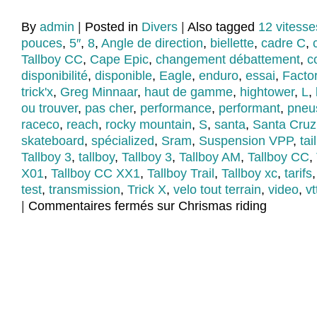
By
admin
|
Posted in
Divers
|
Also tagged
12 vitesse
pouces
,
5″
,
8
,
Angle de direction
,
biellette
,
cadre C
,
Tallboy CC
,
Cape Epic
,
changement débattement
,
c
disponibilité
,
disponible
,
Eagle
,
enduro
,
essai
,
Facto
trick'x
,
Greg Minnaar
,
haut de gamme
,
hightower
,
L
,
ou trouver
,
pas cher
,
performance
,
performant
,
pneu
raceco
,
reach
,
rocky mountain
,
S
,
santa
,
Santa Cruz
skateboard
,
spécialized
,
Sram
,
Suspension VPP
,
tai
Tallboy 3
,
tallboy
,
Tallboy 3
,
Tallboy AM
,
Tallboy CC
,
X01
,
Tallboy CC XX1
,
Tallboy Trail
,
Tallboy xc
,
tarifs
test
,
transmission
,
Trick X
,
velo tout terrain
,
video
,
vt
|
Commentaires fermés
sur Chrismas riding