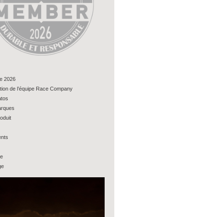
e 2026
tion de l’équipe Race Company
tos
rques
oduit
nts
ue
ge