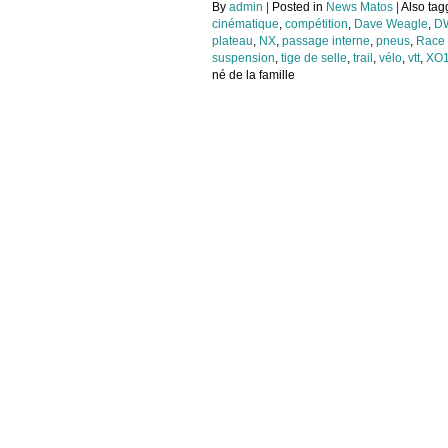
By
admin
|
Posted in
News Matos
|
Also ta
cinématique
,
compétition
,
Dave Weagle
,
DW
plateau
,
NX
,
passage interne
,
pneus
,
Race
suspension
,
tige de selle
,
trail
,
vélo
,
vtt
,
XO
né de la famille