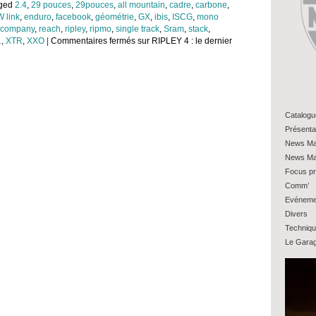
gged
2.4
,
29 pouces
,
29pouces
,
all mountain
,
cadre
,
carbone
,
 link
,
enduro
,
facebook
,
géométrie
,
GX
,
ibis
,
ISCG
,
mono
 company
,
reach
,
ripley
,
ripmo
,
single track
,
Sram
,
stack
,
1
,
XTR
,
XXO
|
Commentaires fermés
sur RIPLEY 4 : le dernier
Catalogu
Présenta
News Ma
News Ma
Focus pr
Comm’
Evéneme
Divers
Techniq
Le Gara