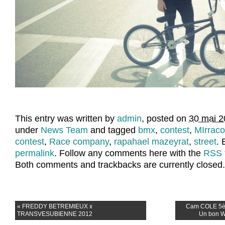
This entry was written by
admin
, posted on
30 mai 2
under
News Team
and tagged
bmx
,
contest
,
MIrraco
contest
,
Race company
,
rapahael mazeyrat
,
street
.
permalink
. Follow any comments here with the
RSS f
Both comments and trackbacks are currently closed.
«
FREDDY BETREMIEUX x
Cam COLE 5èm
TRANSVESUBIENNE 2012
Un bon W