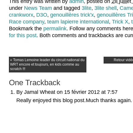
This entry was written by
admin
, posted on
28 juille
under
News Team
and tagged
3lite
,
3lite shell
,
Came
crankworx
,
D3O
,
genouillères trick'x
,
genouillères Tri
Race company
,
team lapierre international
,
Trick X
,
Bookmark the
permalink
. Follow any comments here
for this post
. Both comments and trackbacks are curr
«
Tomas Lemoine leader du circuit national du
Retour vidéo
WRT encore et toujours, en kids comme au
scratch !!!
One
Trackback
By Jamal Wheat on 15 février 2012 at 7:57
Really enjoyed this blog post.Much thanks again