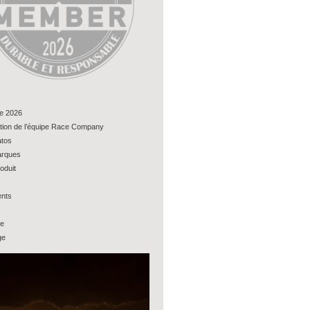
e 2026
tion de l’équipe Race Company
tos
rques
oduit
nts
ue
ge