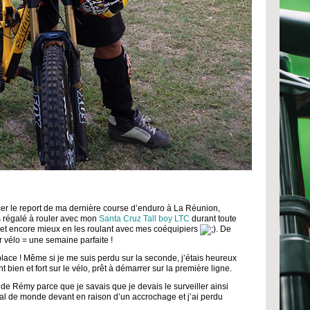
r le report de ma dernière course d’enduro à La Réunion,
is régalé à rouler avec mon
Santa Cruz Tall boy LTC
durant toute
s et encore mieux en les roulant avec mes coéquipiers
. De
r vélo = une semaine parfaite !
lace ! Même si je me suis perdu sur la seconde, j’étais heureux
bien et fort sur le vélo, prêt à démarrer sur la première ligne.
de Rémy parce que je savais que je devais le surveiller ainsi
 mal de monde devant en raison d’un accrochage et j’ai perdu