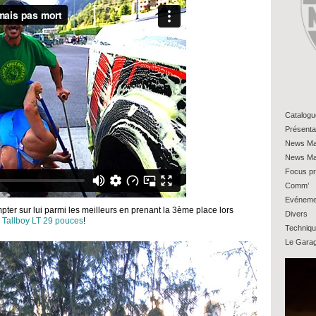
Catalogu
Présenta
News Ma
News Ma
Focus pr
Comm’
Evéneme
pter sur lui parmi les meilleurs en prenant la 3ème place lors
Divers
 Tallboy LT 29 pouces
!
Techniq
Le Gara