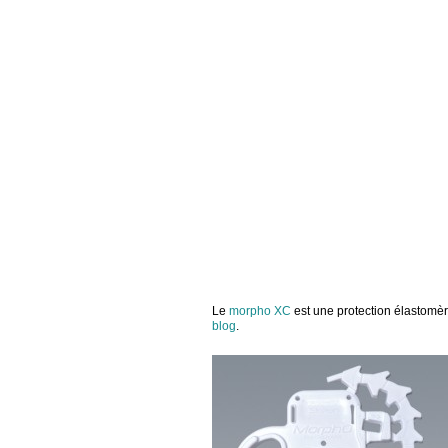
Le
morpho XC
est une protection élastomèr
blog
.