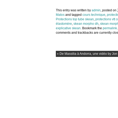
This entry was written by
admin
, posted on
Matos
and tagged
cours technique
,
protect
Protections top tube skean
,
protections vtt c
élastomère
,
skean morpho dh
,
skean morp
explicative skean
. Bookmark the
permalink
comments and trackbacks are currently clo
«
De Massilia à Andorra, une vidéo by Jon