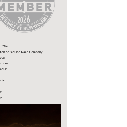
e 2026
tion de l’équipe Race Company
tos
rques
oduit
nts
ue
ge