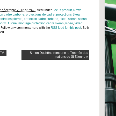
7 décembre 2012 at 7:42
, filed under
Focus produit
,
News
ion cadre carbone
,
protections de cadre
,
protections Skean
,
ontre les pierres
,
protecton cadre carbone
,
skea
,
skean
,
skean
ho xc
,
tutoriel montage protection cadre skean
,
video
,
vidéo
. Follow any comments here with the
RSS feed for this post
. Both
sed.
 TV.
Simon Duchêne remporte le Trophée des
nations de St Etienne
»