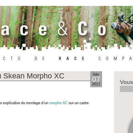
u Skean Morpho XC
Déc
07
Vous
2012
déo explicative du montage d’un
morpho XC
sur un cadre