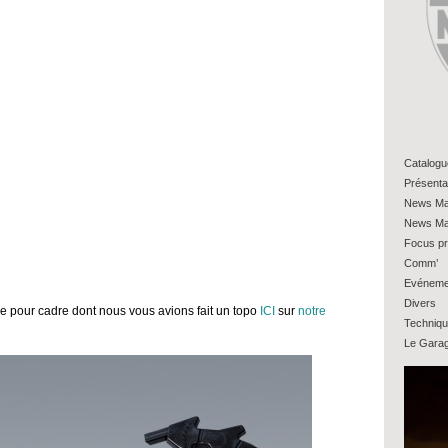
Catalogu
Présenta
News Ma
News Ma
Focus pr
Comm’
Evéneme
Divers
e pour cadre dont nous vous avions fait un topo
ICI
sur
notre
Techniq
Le Gara