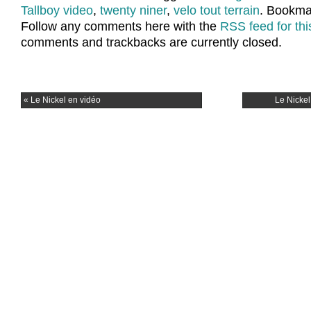
Tallboy video
,
twenty niner
,
velo tout terrain
. Bookma
Follow any comments here with the
RSS feed for thi
comments and trackbacks are currently closed.
«
Le Nickel en vidéo
Le Nickel