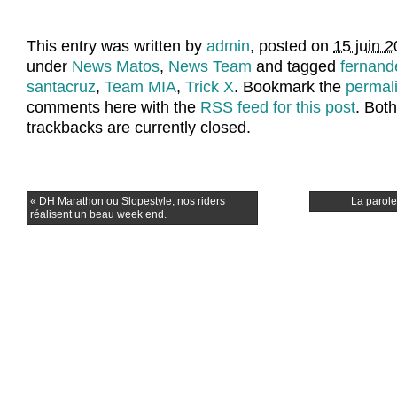
This entry was written by
admin
, posted on
15 juin 
under
News Matos
,
News Team
and tagged
fernand
santacruz
,
Team MIA
,
Trick X
. Bookmark the
permal
comments here with the
RSS feed for this post
. Bot
trackbacks are currently closed.
«
DH Marathon ou Slopestyle, nos riders
La parol
réalisent un beau week end.