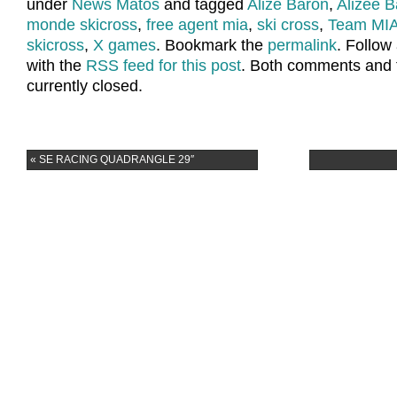
under
News Matos
and tagged
Alizé Baron
,
Alizée B
monde skicross
,
free agent mia
,
ski cross
,
Team MI
skicross
,
X games
. Bookmark the
permalink
. Follo
with the
RSS feed for this post
. Both comments and 
currently closed.
«
SE RACING QUADRANGLE 29″