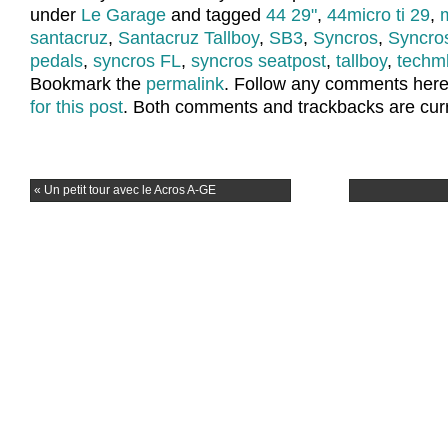
under
Le Garage
and tagged
44 29"
,
44micro ti 29
,
santacruz
,
Santacruz Tallboy
,
SB3
,
Syncros
,
Syncro
pedals
,
syncros FL
,
syncros seatpost
,
tallboy
,
techm
Bookmark the
permalink
. Follow any comments here
for this post
. Both comments and trackbacks are curr
«
Un petit tour avec le Acros A-GE