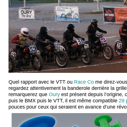
Quel rapport avec le VTT ou
Race Co
me direz-vous 
regardez attentivement la banderole derrière la grill
remarquerez que
Oury
est présent depuis l’origine, 
puis le BMX puis le VTT, il est même compatible
29 
pouces pour ceux qui seraient en avance d’une révol