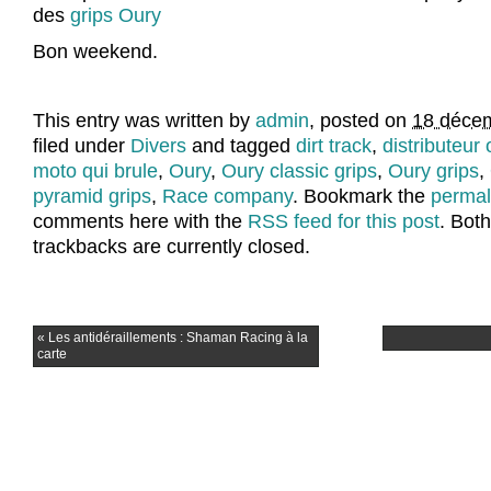
des
grips Oury
Bon weekend.
This entry was written by
admin
, posted on
18 décem
filed under
Divers
and tagged
dirt track
,
distributeur 
moto qui brule
,
Oury
,
Oury classic grips
,
Oury grips
,
pyramid grips
,
Race company
. Bookmark the
permal
comments here with the
RSS feed for this post
. Bot
trackbacks are currently closed.
«
Les antidéraillements : Shaman Racing à la
carte