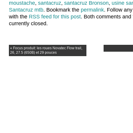
moustache
,
santacruz
,
santacruz Bronson
,
usine san
Santacruz mtb
. Bookmark the
permalink
. Follow an
with the
RSS feed for this post
. Both comments and 
currently closed.
«
Focus produit: les roues Novatec Flow trail,
26, 27.5 (650B) et 29 pouces