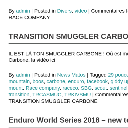
By
admin
|
Posted in
Divers
,
video
|
Commentaires 
RACE COMPANY
TRANSITION SMUGGLER CARB
IL EST LÀ TON SMUGGLER CARBONE ! Où est mo
Carbone, la vidéo ici
By
admin
|
Posted in
News Matos
|
Tagged
29 pouc
mountain
,
boos
,
carbone
,
enduro
,
facebook
,
giddy u
mount
,
Race company
,
raceco
,
SBG
,
scout
,
sentinel
transition
,
TRCASMUC
,
TRKIVSMU
|
Commentaires
TRANSITION SMUGGLER CARBONE
Enduro World Series 2018 – new t