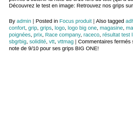
Découvrez le test en image: Retrouvez nos grips su
By
admin
|
Posted in
Focus produit
|
Also tagged
ad
confort
,
grip
,
grips
,
logo
,
logo big one
,
magasine
,
ma
poignées
,
prix
,
Race company
,
raceco
,
résultat test 
sbgrbig
,
solidité
,
vtt
,
vttmag
|
Commentaires fermés
note de 9/10 pour ses grips BIG ONE!