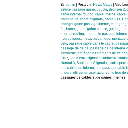
By
admin
|
Posted in
News Matos
|
Also ta
astuce passage gaine
,
boucle
,
Bronson 2
,
cable internal routing
,
cable interne
,
cable 
cadre route
,
cadre stigmata
,
cadre VTT
,
Ca
changer gaine passage interne
,
changer ga
fer
,
frame
,
gaine
,
gaine coincé
,
guide gaine
internal routing
,
interne
,
le passage interne
hydrauliques
,
méca
,
mécanique
,
montage g
vélo
,
passage cable dans le cadre
,
passage
passage de gaine
,
passage gaine interne v
santacruz
,
protéger les éléments de freina
Cruz
,
santa cruz stigmata
,
santacruz
,
santa
Nomad 3
,
Santacruz Stigmata
,
scott
,
spécia
des cables en interne
,
tuto passage cable i
integra
,
utiliser un aspirateur sur le trou de 
passages de câbles et de gaines internes