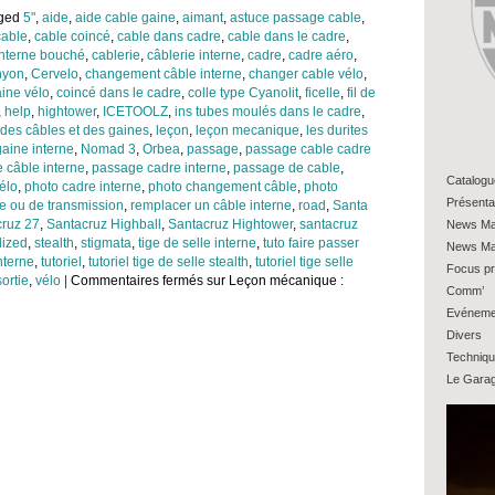
gged
5"
,
aide
,
aide cable gaine
,
aimant
,
astuce passage cable
,
cable
,
cable coincé
,
cable dans cadre
,
cable dans le cadre
,
interne bouché
,
cablerie
,
câblerie interne
,
cadre
,
cadre aéro
,
nyon
,
Cervelo
,
changement câble interne
,
changer cable vélo
,
ine vélo
,
coincé dans le cadre
,
colle type Cyanolit
,
ficelle
,
fil de
,
help
,
hightower
,
ICETOOLZ
,
ins tubes moulés dans le cadre
,
 des câbles et des gaines
,
leçon
,
leçon mecanique
,
les durites
aine interne
,
Nomad 3
,
Orbea
,
passage
,
passage cable cadre
 câble interne
,
passage cadre interne
,
passage de cable
,
Catalogu
élo
,
photo cadre interne
,
photo changement câble
,
photo
Présenta
ge ou de transmission
,
remplacer un câble interne
,
road
,
Santa
cruz 27
,
Santacruz Highball
,
Santacruz Hightower
,
santacruz
News Ma
lized
,
stealth
,
stigmata
,
tige de selle interne
,
tuto faire passer
News Ma
nterne
,
tutoriel
,
tutoriel tige de selle stealth
,
tutoriel tige selle
Focus pr
sortie
,
vélo
|
Commentaires fermés
sur Leçon mécanique :
Comm’
Evéneme
Divers
Techniq
Le Gara