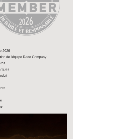
e 2026
tion de l’équipe Race Company
tos
rques
oduit
nts
ue
ge