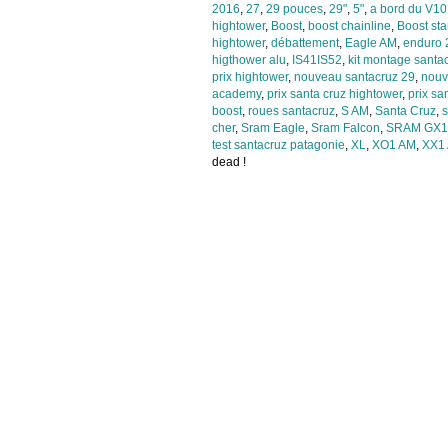
2016
,
27
,
29 pouces
,
29"
,
5"
,
a bord du V10
hightower
,
Boost
,
boost chainline
,
Boost st
hightower
,
débattement
,
Eagle AM
,
enduro 
higthower alu
,
IS41IS52
,
kit montage santa
prix hightower
,
nouveau santacruz 29
,
nouv
academy
,
prix santa cruz hightower
,
prix sa
boost
,
roues santacruz
,
S AM
,
Santa Cruz
,
s
cher
,
Sram Eagle
,
Sram Falcon
,
SRAM GX1
test santacruz patagonie
,
XL
,
XO1 AM
,
XX1
dead !