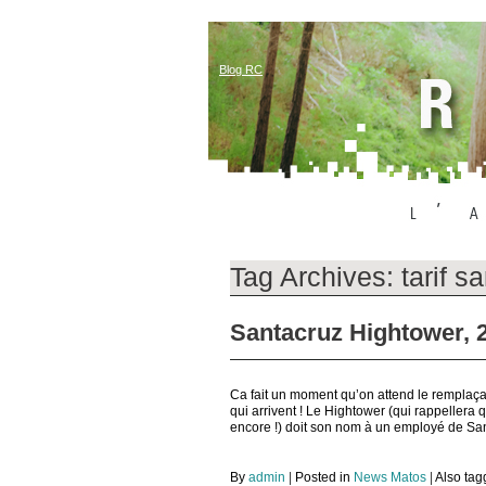
Blog RC
Tag Archives:
tarif s
Santacruz Hightower, 2
Ca fait un moment qu’on attend le remplaça
qui arrivent ! Le Hightower (qui rappellera 
encore !) doit son nom à un employé de Sant
By
admin
|
Posted in
News Matos
|
Also ta