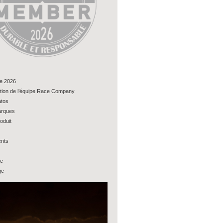
e 2026
tion de l’équipe Race Company
tos
rques
oduit
nts
ue
ge