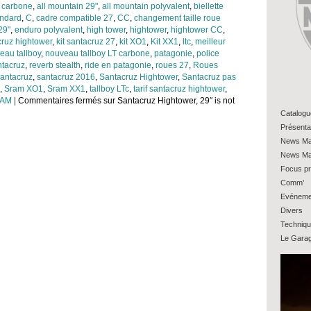
 carbone
,
all mountain 29"
,
all mountain polyvalent
,
biellette
andard
,
C
,
cadre compatible 27
,
CC
,
changement taille roue
29"
,
enduro polyvalent
,
high tower
,
hightower
,
hightower CC
,
cruz hightower
,
kit santacruz 27
,
kit XO1
,
Kit XX1
,
ltc
,
meilleur
eau tallboy
,
nouveau tallboy LT carbone
,
patagonie
,
police
ntacruz
,
reverb stealth
,
ride en patagonie
,
roues 27
,
Roues
antacruz
,
santacruz 2016
,
Santacruz Hightower
,
Santacruz pas
,
Sram XO1
,
Sram XX1
,
tallboy LTc
,
tarif santacruz hightower
,
 AM
|
Commentaires fermés
sur Santacruz Hightower, 29″ is not
Catalogu
Présenta
News Ma
News Ma
Focus pr
Comm’
Evéneme
Divers
Techniq
Le Gara