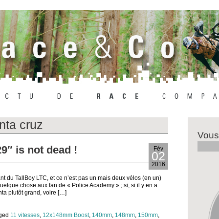
anta cruz
Vous
9″ is not dead !
Fév
02
2016
nt du TallBoy LTC, et ce n’est pas un mais deux vélos (en un)
quelque chose aux fan de « Police Academy » ; si, si il y en a
a plutôt grand, voire […]
gged
11 vitesses
,
12x148mm Boost
,
140mm
,
148mm
,
150mm
,