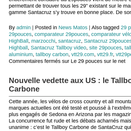
permettant de trouver tous les 29” existant sur le ma
gamme Santacruz s’y trouve en bonne place. De so
By
admin
|
Posted in
News Matos
|
Also tagged
29 
29pouces
,
comparateur 29pouces
,
comparateur vél
HighBall
,
marzocchi
,
santacruz
,
Santacruz 29pouce
Highball
,
Santacruz Tallboy video
,
site 29pouces
,
tal
aluminium
,
tallboy carbon
,
vtt29.com
,
vtt29.fr
,
vtt29p
Commentaires fermés
sur Le 29 pouces sur le net
Nouvelle vedette aux US : le Tallb
Carbone
Cette année, les vélos de cross country et all moun
marques actuelles ont été testé et poussé à l’extrême 
plus engagés de Sedona en Arizona par les magazin
La concurrence fut rude et les débats acharnés mais 
unanime : c’est le Tallboy Carbone de SantaCruz qu