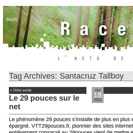
Blog RC
Tag Archives:
Santacruz Tallboy
«
Older posts
Oct
18
Le 29 pouces sur le
2011
net
Le phénomène 29 pouces s’installe de plus en plus et
épargné. VTT29pouces.fr, pionnier des sites internet
entièrement consacré au 29pouces vient de mettre en