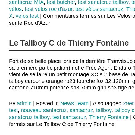
santacruz MIA
,
test butcher
,
test sanatcruz tallboy
,
t
vélos
,
test vélos roc d'azur
,
test vélos santacruz
,
Thi
X
,
vélos test
|
Commentaires fermés
sur Les Vélos t
sur le Roc d’Azur
Le Tallboy C de Thierry Fontaine
Fort de sa belle place lors de la dernière Tranvés
sa première participation) notre Free Agent Enduro 
vient de se faire un petit montage XC sur base de T
talboy carbone orange rp23 fourche fox 32 120mm 
carbone 710mm potence sb3 70mm grip sb3 tige de 
By
admin
|
Posted in
News Team
|
Also tagged
29er
test
,
nouveau santacruz
,
santacruz
,
tallboy
,
tallboy 
sanatcruz tallboy
,
test santacruz
,
Thierry Fontaine
|
fermés
sur Le Tallboy C de Thierry Fontaine