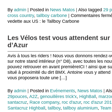
By
admin
|
Posted in
News Matos
|
Also tagged
29 
cross country
,
tallboy carbone
|
Commentaires ferm
vedette aux US : le Tallboy Carbone
Les Vélos test vous attendent sur
d’Azur
Avis à tous les riders ! Nous vous donnons rendez-
sur notre stand intérieur (n° D8), avec toutes les n
pouvez retrouver en avant premièreICI ! ainsi que su
situé à proximité du dirt BMX. Antoine vous y attend
vous proposera toute une […]
By
admin
|
Posted in
Evénements
,
News Matos
|
Al
29pouces
,
A2Z
,
genouillères trick'x
,
HighBall
,
marzo
santacruz
,
Race company
,
roc d'azur
,
roc d'azur 201
Santacruz Highball
,
tallboy
,
tallboy aluminium
,
Team