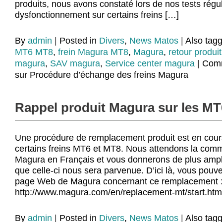
produits, nous avons constaté lors de nos tests régu
dysfonctionnement sur certains freins […]
By
admin
|
Posted in
Divers
,
News Matos
|
Also tag
MT6 MT8
,
frein Magura MT8
,
Magura
,
retour produi
magura
,
SAV magura
,
Service center magura
|
Comm
sur Procédure d’échange des freins Magura
Rappel produit Magura sur les MT
Une procédure de remplacement produit est en cou
certains freins MT6 et MT8. Nous attendons la commu
Magura en Français et vous donnerons de plus ampl
que celle-ci nous sera parvenue. D’ici là, vous pouv
page Web de Magura concernant ce remplacement 
http://www.magura.com/en/replacement-mt/start.htm
By
admin
|
Posted in
Divers
,
News Matos
|
Also tag