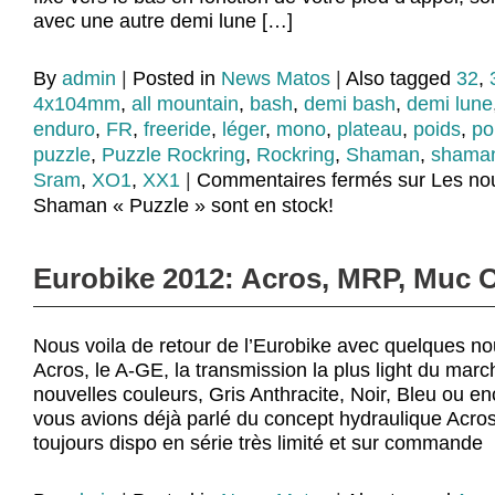
avec une autre demi lune […]
By
admin
|
Posted in
News Matos
|
Also tagged
32
,
4x104mm
,
all mountain
,
bash
,
demi bash
,
demi lune
enduro
,
FR
,
freeride
,
léger
,
mono
,
plateau
,
poids
,
po
puzzle
,
Puzzle Rockring
,
Rockring
,
Shaman
,
shaman
Sram
,
XO1
,
XX1
|
Commentaires fermés
sur Les no
Shaman « Puzzle » sont en stock!
Eurobike 2012: Acros, MRP, Muc O
Nous voila de retour de l’Eurobike avec quelques n
Acros, le A-GE, la transmission la plus light du mar
nouvelles couleurs, Gris Anthracite, Noir, Bleu ou en
vous avions déjà parlé du concept hydraulique Acro
toujours dispo en série très limité et sur commande 