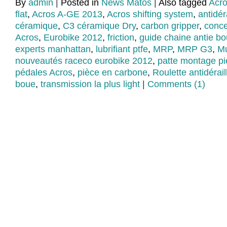
By
admin
|
Posted in
News Matos
|
Also tagged
Acro
flat
,
Acros A-GE 2013
,
Acros shifting system
,
antidér
céramique
,
C3 céramique Dry
,
carbon gripper
,
conce
Acros
,
Eurobike 2012
,
friction
,
guide chaine antie b
experts manhattan
,
lubrifiant ptfe
,
MRP
,
MRP G3
,
Mu
nouveautés raceco eurobike 2012
,
patte montage p
pédales Acros
,
pièce en carbone
,
Roulette antidérai
boue
,
transmission la plus light
|
Comments (1)