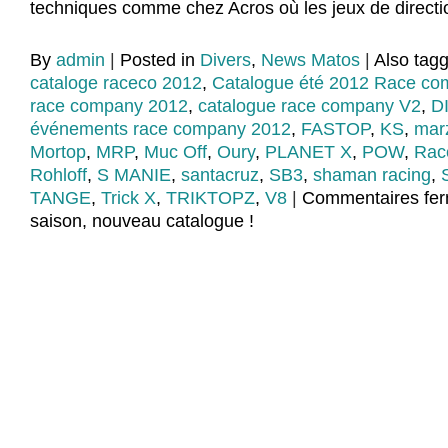
techniques comme chez Acros où les jeux de directi
By
admin
|
Posted in
Divers
,
News Matos
|
Also tag
cataloge raceco 2012
,
Catalogue été 2012 Race co
race company 2012
,
catalogue race company V2
,
D
événements race company 2012
,
FASTOP
,
KS
,
mar
Mortop
,
MRP
,
Muc Off
,
Oury
,
PLANET X
,
POW
,
Rac
Rohloff
,
S MANIE
,
santacruz
,
SB3
,
shaman racing
,
TANGE
,
Trick X
,
TRIKTOPZ
,
V8
|
Commentaires fe
saison, nouveau catalogue !