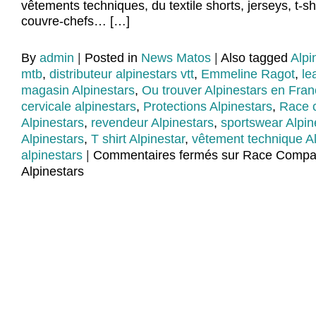
vêtements techniques, du textile shorts, jerseys, t-shi
couvre-chefs… […]
By
admin
|
Posted in
News Matos
|
Also tagged
Alpi
mtb
,
distributeur alpinestars vtt
,
Emmeline Ragot
,
le
magasin Alpinestars
,
Ou trouver Alpinestars en Fra
cervicale alpinestars
,
Protections Alpinestars
,
Race c
Alpinestars
,
revendeur Alpinestars
,
sportswear Alpin
Alpinestars
,
T shirt Alpinestar
,
vêtement technique Al
alpinestars
|
Commentaires fermés
sur Race Compan
Alpinestars