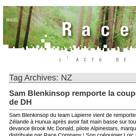
Blog RC
Tag Archives:
NZ
Sam Blenkinsop remporte la coup
de DH
Sam Blenkinsop du team Lapierre vient de remporter 
Zélande à Hunua après avoir fait main basse sur toute
devance Brook Mc Donald, pilote Alpinestars, marq
distribuée par Race Company ! Son coéquipier Loic Br