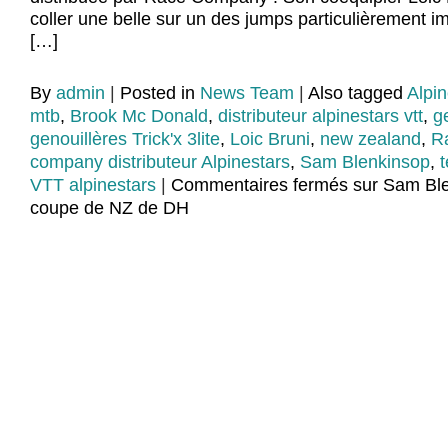
coller une belle sur un des jumps particulièrement 
[…]
By
admin
|
Posted in
News Team
|
Also tagged
Alpin
mtb
,
Brook Mc Donald
,
distributeur alpinestars vtt
,
g
genouillères Trick'x 3lite
,
Loic Bruni
,
new zealand
,
R
company distributeur Alpinestars
,
Sam Blenkinsop
,
VTT alpinestars
|
Commentaires fermés
sur Sam Ble
coupe de NZ de DH